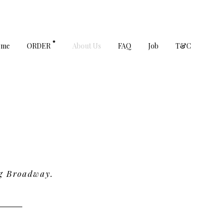
ome
ORDER
About Us
FAQ
Job
T&C
g Broadway.