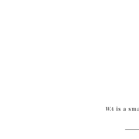
WA
is a sm