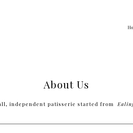
H
About Us
all, independent patisserie started from
Ealin