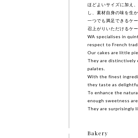
ほどよいサイズに加え
し、素材自身の味を生
一つでも満足できるケ
召上がりいただけるケ
WA specialises in quin
respect to French trad
Our cakes are little pie
They are distinctively
palates.
With the finest ingred
they taste as delightfu
To enhance the natural
enough sweetness are
They are surprisingly l
Bakery